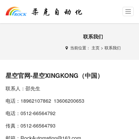
T
o
g
g
l
联系我们
e
n
当前位置：
主页
>
联系我们
a
v
i
g
星空官网-星空XINGKONG（中国）
a
t
联系人：邵先生
i
o
电话：18962107862 13606200653
n
电话：0512-66564792
传真：0512-66564793
邮箱：
RockAutomation@163.com