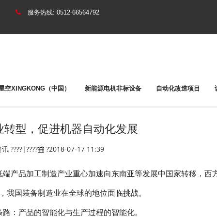
！
服务热线:
0512-66564792
星空XINGKONG（中国）
新能源电机非标设备
自动化改造项目
业转型，促进机器自动化发展
资讯
????|????
?2018-07-17 11:39
低端产品加工制造产业重心加速向东南亚等发展中国家转移，西
风潮，我国装备制造业在全球的地位面临挑战。
条路：产品的智能化与生产过程的智能化。