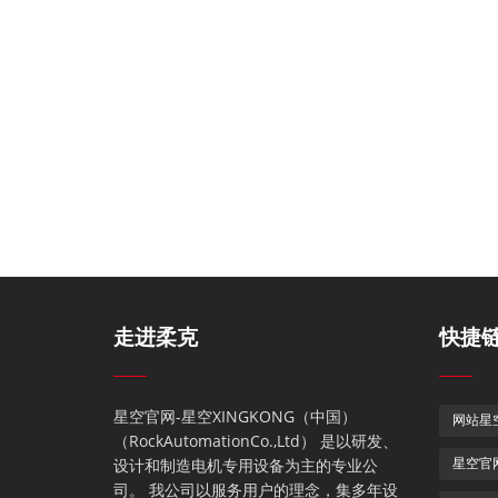
走进柔克
快捷
星空官网-星空XINGKONG（中国）
网站星空
（RockAutomationCo.,Ltd） 是以研发、
设计和制造电机专用设备为主的专业公
星空官网
司。 我公司以服务用户的理念，集多年设