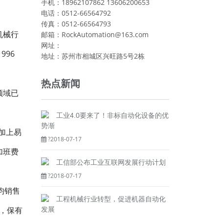
手机：18962107862 13606200653
电话：0512-66564792
传真：0512-66564793
机械行
邮箱：RockAutomation@163.com
网址：
996
地址：苏州市相城区兴旺路5号2栋
热点新闻
领域已
工业4.0要来了！非标自动化设备的优
势渐
加上易
?2018-07-17
加班费
工信部公布工业互联网发展行动计划
?2018-07-17
均销售
工程机械行业转型，促进机器自动化
台，保有
发展