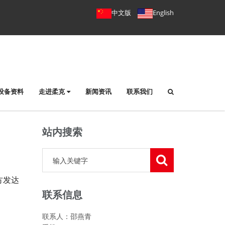
中文版
English
?
当前位置：
主页
>
新闻资讯
>
设备资料
走进柔克
新闻资讯
联系我们
站内搜索
方发达
联系信息
联系人：邵燕青